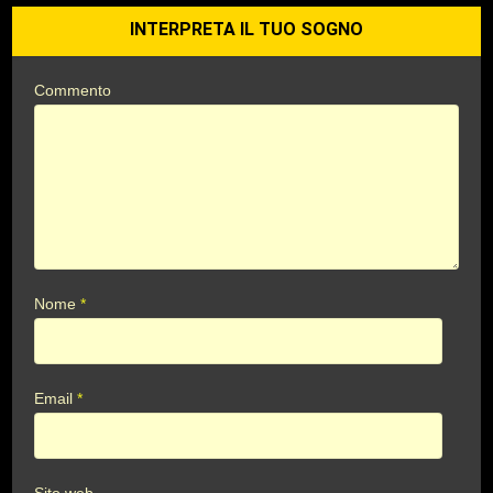
INTERPRETA IL TUO SOGNO
Commento
Nome
*
Email
*