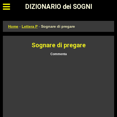
Apri il menu principale
DIZIONARIO dei SOGNI
Home
-
Lettera P
-
Sognare di pregare
Sognare di pregare
Commenta