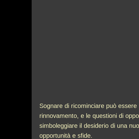
Sognare di ricominciare può essere in
rinnovamento, e le questioni di oppo
simboleggiare il desiderio di una nuov
opportunità e sfide.