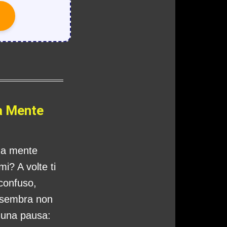
a Mente
tua mente
i? A volte ti
 confuso,
 sembra non
o una pausa: