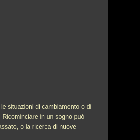
 le situazioni di cambiamento o di
e. Ricominciare in un sogno può
assato, o la ricerca di nuove