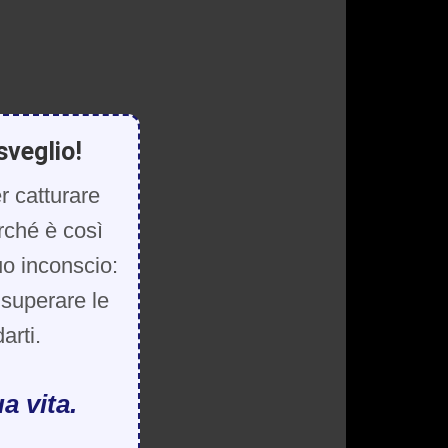
sveglio!
r catturare
rché è così
uo inconscio:
, superare le
arti.
a vita.