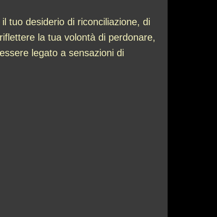
tuo desiderio di riconciliazione, di
iflettere la tua volontà di perdonare,
 essere legato a sensazioni di