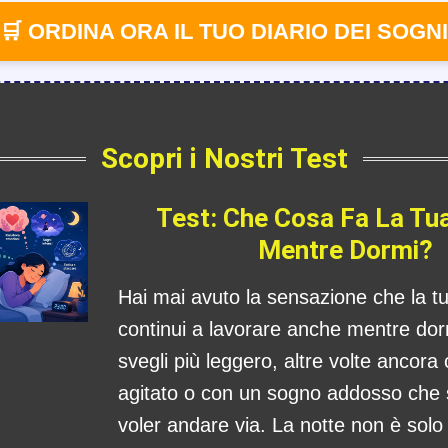
🛒 ORDINA ORA IL TUO DIARIO DEI SOGNI
Scopri i Nostri Test
Test: Che Cosa Fa La Tu
Mentre Dormi?
Hai mai avuto la sensazione che la 
continui a lavorare anche mentre dorm
svegli più leggero, altre volte ancora
agitato o con un sogno addosso che
voler andare via. La notte non è sol