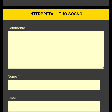
INTERPRETA IL TUO SOGNO
Commento
Nome
*
Email
*