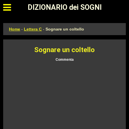
Apri il menu principale
DIZIONARIO dei SOGNI
Home
-
Lettera C
-
Sognare un coltello
Sognare un coltello
Commenta