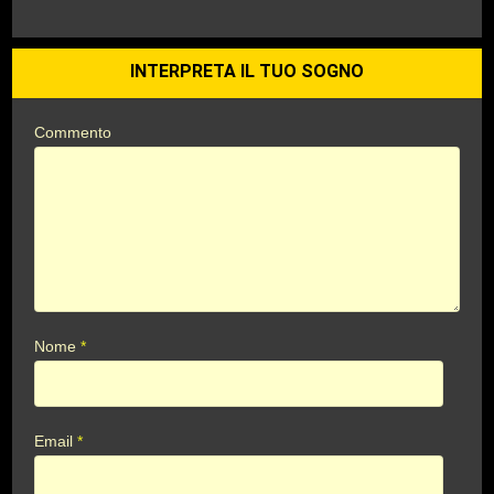
INTERPRETA IL TUO SOGNO
Commento
Nome
*
Email
*