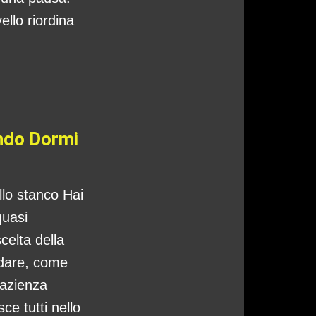
ello riordina
ando Dormi
ello stanco Hai
quasi
celta della
ndare, come
pazienza
ce tutti nello