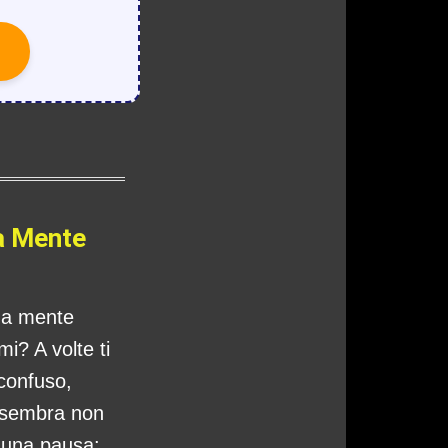
a Mente
tua mente
i? A volte ti
 confuso,
 sembra non
o una pausa: