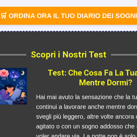
🛒 ORDINA ORA IL TUO DIARIO DEI SOGNI
Scopri i Nostri Test
Test: Che Cosa Fa La Tu
Mentre Dormi?
Hai mai avuto la sensazione che la 
continui a lavorare anche mentre dorm
svegli più leggero, altre volte ancora
agitato o con un sogno addosso che
voler andare via. La notte non è sol