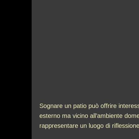
Sognare un patio può offrire interess
esterno ma vicino all’ambiente domest
rappresentare un luogo di riflessione