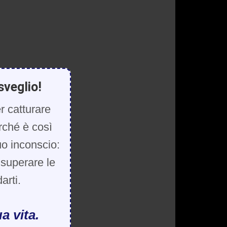
sveglio!
r catturare
rché è così
uo inconscio:
, superare le
arti.
a vita.