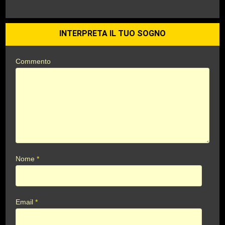
INTERPRETA IL TUO SOGNO
Commento
Nome
*
Email
*