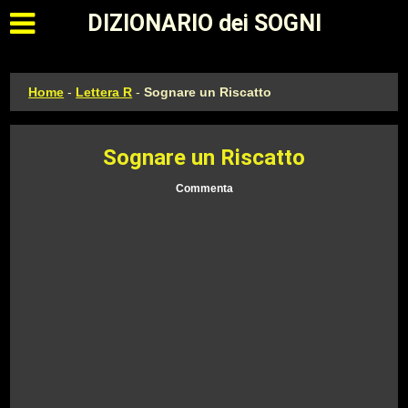
Apri il menu principale
DIZIONARIO dei SOGNI
Home
-
Lettera R
-
Sognare un Riscatto
Sognare un Riscatto
Commenta