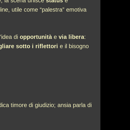
, la scena unisce
status
e
line, utile come “palestra” emotiva
l’idea di
opportunità
e
via libera
:
iare sotto i riflettori
e il bisogno
ica timore di giudizio; ansia parla di