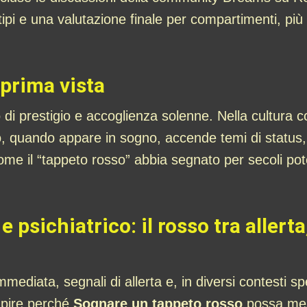
tipi e una valutazione finale per compartimenti, pi
prima vista
 di prestigio e accoglienza solenne. Nella cultura c
to, quando appare in sogno, accende temi di status,
ome il “tappeto rosso” abbia segnato per secoli pot
 psichiatrico: il rosso tra allert
mmediata, segnali di allerta e, in diversi contesti s
apire perché
Sognare un tappeto rosso
possa mes