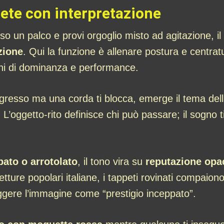
rete con interpretazione
o un palco e provi orgoglio misto ad agitazione, i
zione
. Qui la funzione è allenare postura e centrat
ioni di dominanza e performance.
ngresso ma una corda ti blocca, emerge il tema dell
L’oggetto-rito definisce chi può passare; il sogno t
pato o arrotolato
, il tono vira su
reputazione opa
etture popolari italiane, i tappeti rovinati compaio
eggere l’immagine come “prestigio inceppato”.