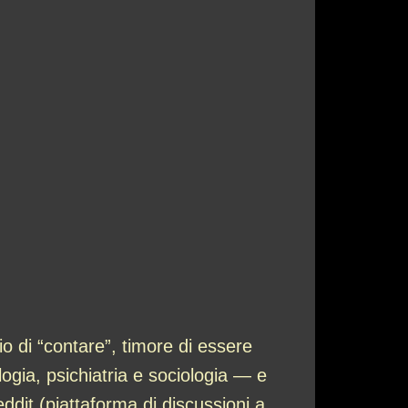
io di “contare”, timore di essere
ologia, psichiatria e sociologia — e
dit (piattaforma di discussioni a