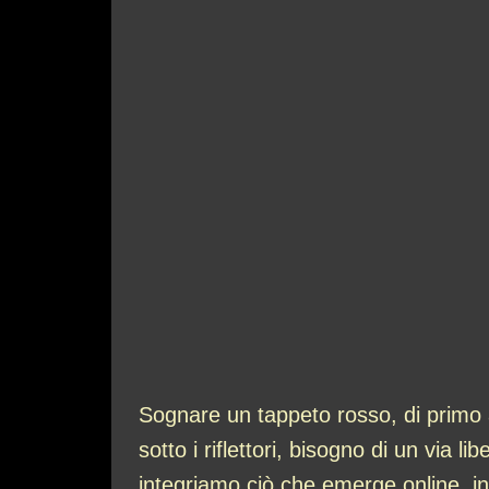
Sognare un tappeto rosso, di primo ac
sotto i riflettori, bisogno di un via 
integriamo ciò che emerge online, in