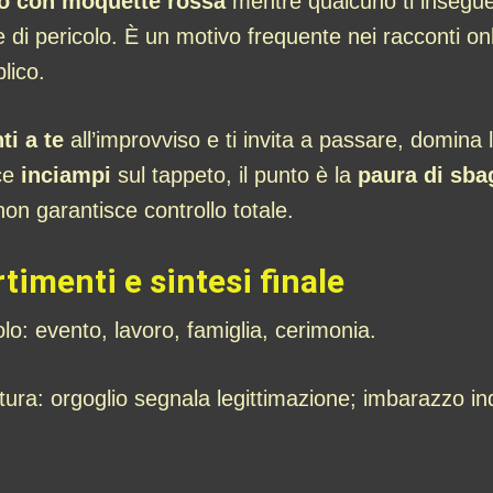
go con moquette rossa
mentre qualcuno ti insegue
 di pericolo. È un motivo frequente nei racconti on
blico.
ti a te
all’improvviso e ti invita a passare, domina 
ece
inciampi
sul tappeto, il punto è la
paura di sbagl
on garantisce controllo totale.
imenti e sintesi finale
lo: evento, lavoro, famiglia, cerimonia.
tura: orgoglio segnala legittimazione; imbarazzo ind