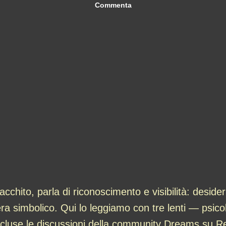
Commenta
chito, parla di riconoscimento e visibilità: desider
libera simbolico. Qui lo leggiamo con tre lenti — psic
cluse le discussioni della community Dreams su Red