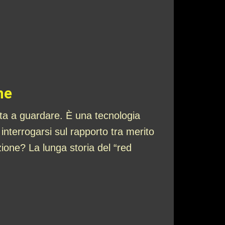
ne
 sta a guardare. È una tecnologia
interrogarsi sul rapporto tra merito
ione? La lunga storia del “red