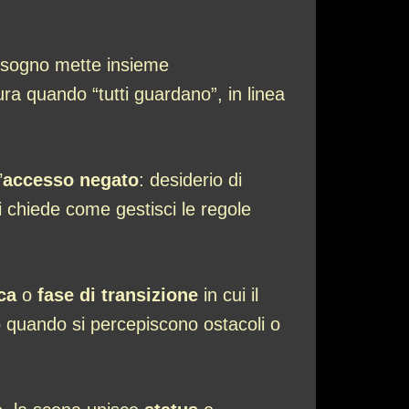
l sogno mette insieme
ura quando “tutti guardano”, in linea
’
accesso negato
: desiderio di
i chiede come gestisci le regole
ca
o
fase di transizione
in cui il
no quando si percepiscono ostacoli o