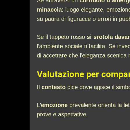
Se attraversi un
corridoio d’alber
minaccia
: luogo elegante, emozione
su paura di figuracce o errori in pub
Se il tappeto rosso
si srotola davan
l’ambiente sociale ti facilita. Se inv
di accettare che l’eleganza scenica n
Valutazione per compart
Il
contesto
dice dove agisce il simbo
L’
emozione
prevalente orienta la let
prove e aspettative.