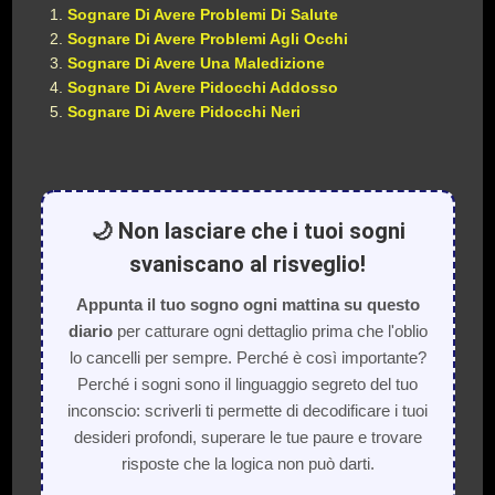
Sognare Di Avere Problemi Di Salute
Sognare Di Avere Problemi Agli Occhi
Sognare Di Avere Una Maledizione
Sognare Di Avere Pidocchi Addosso
Sognare Di Avere Pidocchi Neri
🌙 Non lasciare che i tuoi sogni
svaniscano al risveglio!
Appunta il tuo sogno ogni mattina su questo
diario
per catturare ogni dettaglio prima che l'oblio
lo cancelli per sempre. Perché è così importante?
Perché i sogni sono il linguaggio segreto del tuo
inconscio: scriverli ti permette di decodificare i tuoi
desideri profondi, superare le tue paure e trovare
risposte che la logica non può darti.