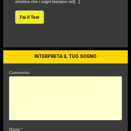
emotiva che i sogni lasciano nel[...]
Fai Il Test
INTERPRETA IL TUO SOGNO
Commento
Nome
*