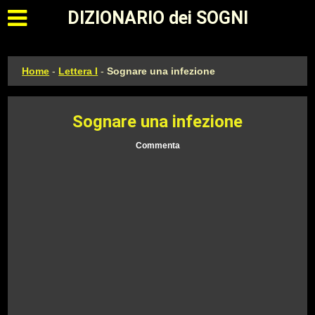
Apri il menu principale
DIZIONARIO dei SOGNI
Home
-
Lettera I
-
Sognare una infezione
Sognare una infezione
Commenta