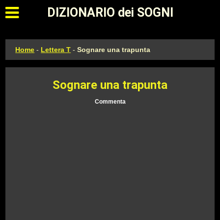
Apri il menu principale
DIZIONARIO dei SOGNI
Home
-
Lettera T
-
Sognare una trapunta
Sognare una trapunta
Commenta