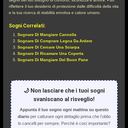
segno del tuo bisogno di conforto, sicurezza e amore. Può
riflettere il tuo desiderio di protezione dalle difficoltà della vita
e la tua ricerca di stabilità emotiva e calore umano.
Sogni Correlati:
Sognare Di Mangiare Cannella
Sognare Di Comprare Legna Da Ardere
Sognare Di Cercare Una Sciarpa
Sognare Di Ricamare Una Coperta
Sognare Di Mangiare Del Buon Pane
🌙 Non lasciare che i tuoi sogni
svaniscano al risveglio!
Appunta il tuo sogno ogni mattina su questo
diario
per catturare ogni dettaglio prima che l'oblio
lo cancelli per sempre. Perché è così importante?