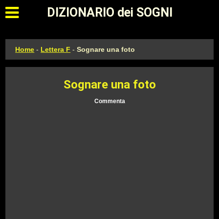
Apri il menu principale
DIZIONARIO dei SOGNI
Home
-
Lettera F
-
Sognare una foto
Sognare una foto
Commenta