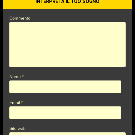
INTERPRETA IL TUO SOGNO
Commento
Nome
*
Email
*
Sito web