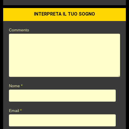
INTERPRETA IL TUO SOGNO
Commento
Nome
*
Email
*