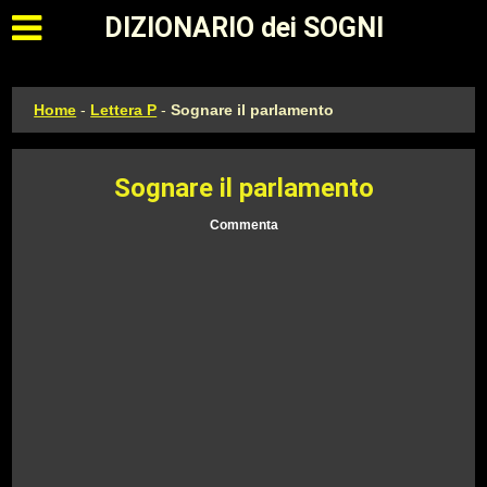
Apri il menu principale
DIZIONARIO dei SOGNI
Home
-
Lettera P
-
Sognare il parlamento
Sognare il parlamento
Commenta