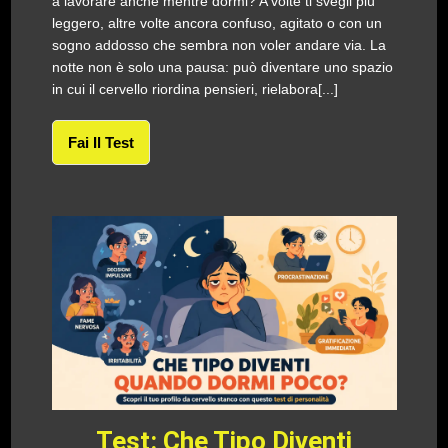
a lavorare anche mentre dormi? A volte ti svegli più
leggero, altre volte ancora confuso, agitato o con un
sogno addosso che sembra non voler andare via. La
notte non è solo una pausa: può diventare uno spazio
in cui il cervello riordina pensieri, rielabora[...]
Fai Il Test
Test: Che Tipo Diventi