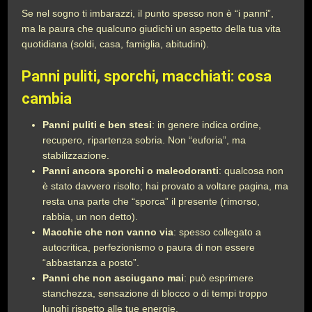
Se nel sogno ti imbarazzi, il punto spesso non è “i panni”,
ma la paura che qualcuno giudichi un aspetto della tua vita
quotidiana (soldi, casa, famiglia, abitudini).
Panni puliti, sporchi, macchiati: cosa
cambia
Panni puliti e ben stesi
: in genere indica ordine,
recupero, ripartenza sobria. Non “euforia”, ma
stabilizzazione.
Panni ancora sporchi o maleodoranti
: qualcosa non
è stato davvero risolto; hai provato a voltare pagina, ma
resta una parte che “sporca” il presente (rimorso,
rabbia, un non detto).
Macchie che non vanno via
: spesso collegato a
autocritica, perfezionismo o paura di non essere
“abbastanza a posto”.
Panni che non asciugano mai
: può esprimere
stanchezza, sensazione di blocco o di tempi troppo
lunghi rispetto alle tue energie.