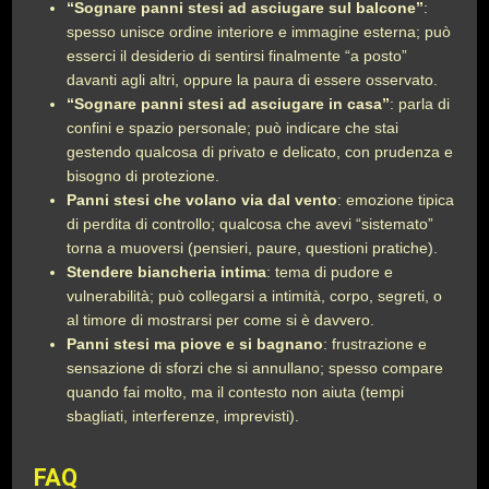
“Sognare panni stesi ad asciugare sul balcone”
:
spesso unisce ordine interiore e immagine esterna; può
esserci il desiderio di sentirsi finalmente “a posto”
davanti agli altri, oppure la paura di essere osservato.
“Sognare panni stesi ad asciugare in casa”
: parla di
confini e spazio personale; può indicare che stai
gestendo qualcosa di privato e delicato, con prudenza e
bisogno di protezione.
Panni stesi che volano via dal vento
: emozione tipica
di perdita di controllo; qualcosa che avevi “sistemato”
torna a muoversi (pensieri, paure, questioni pratiche).
Stendere biancheria intima
: tema di pudore e
vulnerabilità; può collegarsi a intimità, corpo, segreti, o
al timore di mostrarsi per come si è davvero.
Panni stesi ma piove e si bagnano
: frustrazione e
sensazione di sforzi che si annullano; spesso compare
quando fai molto, ma il contesto non aiuta (tempi
sbagliati, interferenze, imprevisti).
FAQ