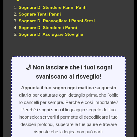
Sognare Di Stendere Panni Puliti
Sognare Tanti Panni
Sognare Di Raccogliere i Panni Stesi
Sognare Di Stendere i Panni
Sognare Di Asciugare Stoviglie
🌙 Non lasciare che i tuoi sogni
svaniscano al risveglio!
Appunta il tuo sogno ogni mattina su questo
diario
per catturare ogni dettaglio prima che l'oblio
lo cancelli per sempre. Perché è così importante?
Perché i sogni sono il linguaggio segreto del tuo
inconscio: scriverli ti permette di decodificare i tuoi
desideri profondi, superare le tue paure e trovare
risposte che la logica non può darti.