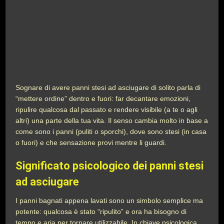
Sognare di avere panni stesi ad asciugare di solito parla di
“mettere ordine” dentro e fuori: far decantare emozioni,
ripulire qualcosa dal passato e rendere visibile (a te o agli
altri) una parte della tua vita. Il senso cambia molto in base a
come sono i panni (puliti o sporchi), dove sono stesi (in casa
o fuori) e che sensazione provi mentre li guardi.
Significato psicologico dei panni stesi
ad asciugare
I panni bagnati appena lavati sono un simbolo semplice ma
potente: qualcosa è stato “ripulito” e ora ha bisogno di
tempo e aria per tornare utilizzabile. In chiave psicologica