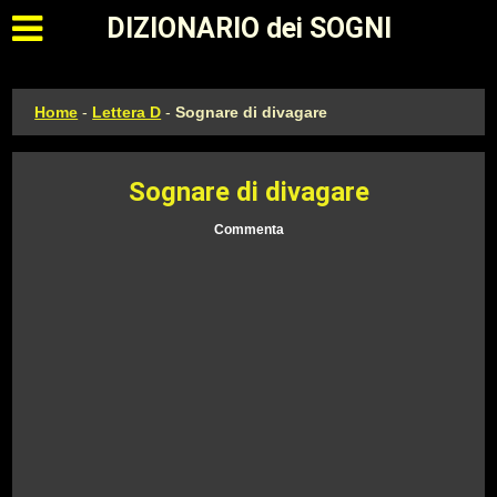
Apri il menu principale
DIZIONARIO dei SOGNI
Home
-
Lettera D
-
Sognare di divagare
Sognare di divagare
Commenta