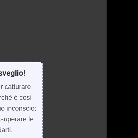
sveglio!
r catturare
rché è così
uo inconscio:
, superare le
arti.