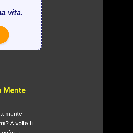
a vita.
a Mente
tua mente
i? A volte ti
 confuso,