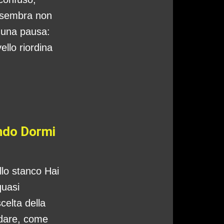
 sembra non
o una pausa:
ello riordina
ando Dormi
ello stanco Hai
quasi
celta della
ndare, come