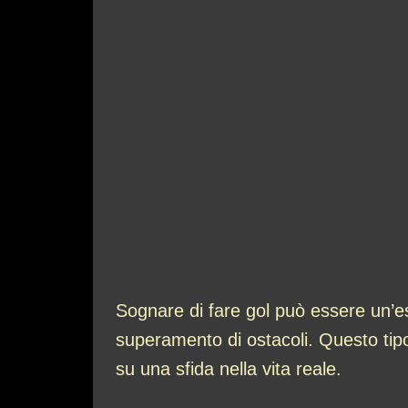
Sognare di fare gol può essere un’es
superamento di ostacoli. Questo tipo
su una sfida nella vita reale.