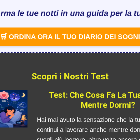
rma le tue notti in una guida per la tu
🛒 ORDINA ORA IL TUO DIARIO DEI SOGNI
Scopri i Nostri Test
Test: Che Cosa Fa La Tu
Mentre Dormi?
Hai mai avuto la sensazione che la 
continui a lavorare anche mentre dorm
svegli più leggero, altre volte ancora