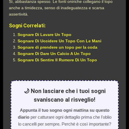
Sì, abbastanza spesso. Le fonti oniriche collegano il topo
anche a timidezza, senso di inadeguatezza e scarsa
assertività.
Sogni Correlati:
Sognare Di Lavare Un Topo
Sognare Di Uccidere Un Topo Con Le Mani
Sognare di prendere un topo per la coda
Sognare Di Dare Un Calcio A Un Topo
Sognare Di Sentire Il Rumore Di Un Topo
🌙 Non lasciare che i tuoi sogni
svaniscano al risveglio!
Appunta il tuo sogno ogni mattina su questo
diario
per catturare ogni dettaglio prima che l'oblio
lo cancelli per sempre. Perché è così importante?