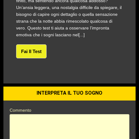
finito, ma sentendo ancora qualcosa addosso?
Un’ansia leggera, una nostalgia difficile da spiegare, il
bisogno di capire ogni dettaglio o quella sensazione
strana che la notte abbia rimescolato qualcosa di
vero. Questo test ti aiuta a osservare l’impronta
emotiva che i sogni lasciano nel[...]
Fai Il Test
INTERPRETA IL TUO SOGNO
Commento