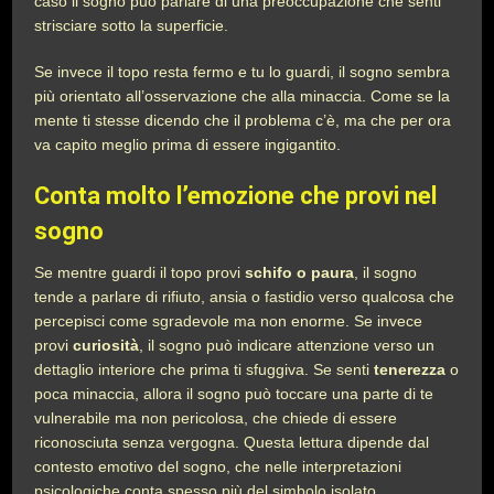
caso il sogno può parlare di una preoccupazione che senti
strisciare sotto la superficie.
Se invece il topo resta fermo e tu lo guardi, il sogno sembra
più orientato all’osservazione che alla minaccia. Come se la
mente ti stesse dicendo che il problema c’è, ma che per ora
va capito meglio prima di essere ingigantito.
Conta molto l’emozione che provi nel
sogno
Se mentre guardi il topo provi
schifo o paura
, il sogno
tende a parlare di rifiuto, ansia o fastidio verso qualcosa che
percepisci come sgradevole ma non enorme. Se invece
provi
curiosità
, il sogno può indicare attenzione verso un
dettaglio interiore che prima ti sfuggiva. Se senti
tenerezza
o
poca minaccia, allora il sogno può toccare una parte di te
vulnerabile ma non pericolosa, che chiede di essere
riconosciuta senza vergogna. Questa lettura dipende dal
contesto emotivo del sogno, che nelle interpretazioni
psicologiche conta spesso più del simbolo isolato.