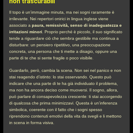
non trascurabili
Il topo è un’immagine minuta, ma nei sogni raramente è
irrilevante. Nei repertori onirici in lingua inglese viene
associato a
paura, remissività, senso di inadeguatezza e
irritazioni minori
. Proprio perché è piccolo, il suo significato
tende a riguardare ciò che sembra gestibile ma continua a
disturbare: un pensiero ripetitivo, una preoccupazione
concreta, una persona che ti mette a disagio, oppure una
parte di te che si sente fragile o poco visibile.
Guardarlo, però, cambia la scena. Non sei nel panico e non
stai reagendo d’istinto: lo stai osservando. Questo può
indicare che una parte di te ha già individuato il problema,
ma non ha ancora deciso come muoversi. Il sogno, allora,
può parlare di consapevolezza crescente: ti stai accorgendo
di qualcosa che prima minimizzavi. Questa è un’inferenza
simbolica, coerente con il fatto che i sogni spesso
riprendono contenuti emotivi della vita da svegli e li mettono
in scena in forma visiva.