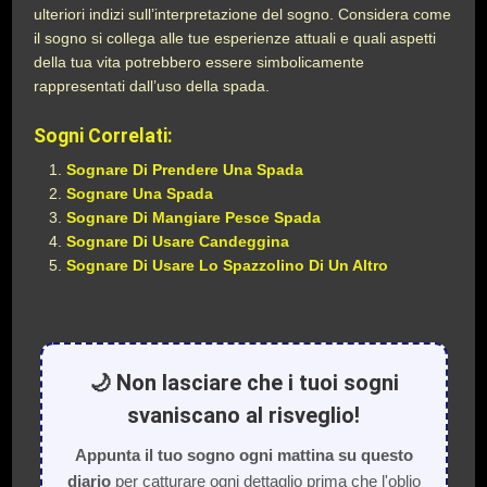
ulteriori indizi sull’interpretazione del sogno. Considera come
il sogno si collega alle tue esperienze attuali e quali aspetti
della tua vita potrebbero essere simbolicamente
rappresentati dall’uso della spada.
Sogni Correlati:
Sognare Di Prendere Una Spada
Sognare Una Spada
Sognare Di Mangiare Pesce Spada
Sognare Di Usare Candeggina
Sognare Di Usare Lo Spazzolino Di Un Altro
🌙 Non lasciare che i tuoi sogni
svaniscano al risveglio!
Appunta il tuo sogno ogni mattina su questo
diario
per catturare ogni dettaglio prima che l'oblio