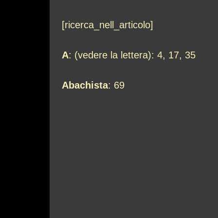
[ricerca_nell_articolo]
A
: (vedere la lettera): 4, 17, 35
Abachista
: 69