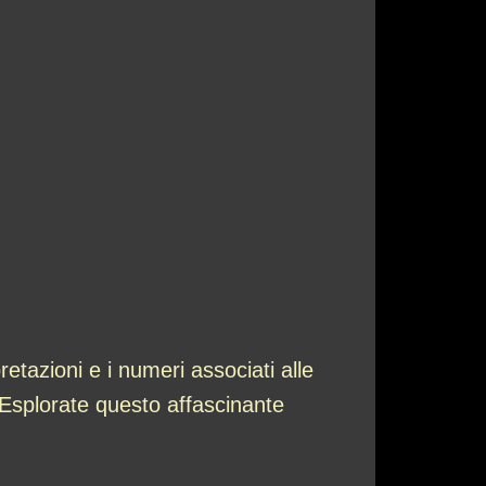
retazioni e i numeri associati alle
 Esplorate questo affascinante