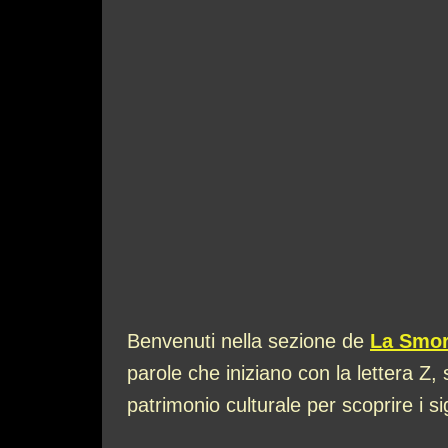
Benvenuti nella sezione de
La Smor
parole che iniziano con la lettera Z
patrimonio culturale per scoprire i si