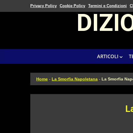
Privacy Policy
Cookie Policy
Termini e Condizioni
C
DIZI
ARTICOLI
T
Home
-
La Smorfia Napoletana
-
La Smorfia Napo
L