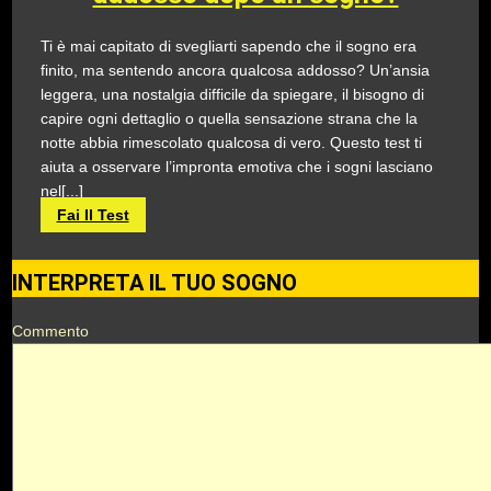
Ti è mai capitato di svegliarti sapendo che il sogno era
finito, ma sentendo ancora qualcosa addosso? Un’ansia
leggera, una nostalgia difficile da spiegare, il bisogno di
capire ogni dettaglio o quella sensazione strana che la
notte abbia rimescolato qualcosa di vero. Questo test ti
aiuta a osservare l’impronta emotiva che i sogni lasciano
nel[...]
Fai Il Test
INTERPRETA IL TUO SOGNO
Commento