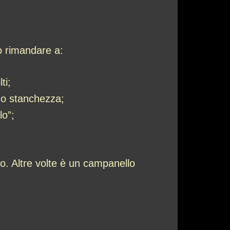
uò rimandare a:
ti;
 o stanchezza;
lo”;
so. Altre volte è un campanello