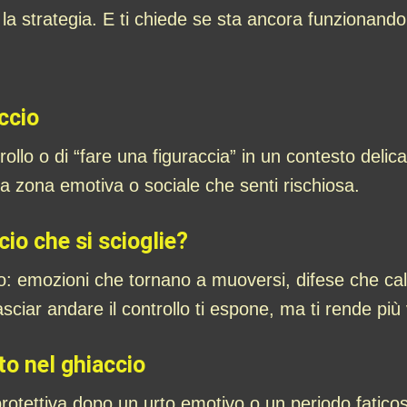
 la strategia. E ti chiede se sta ancora funzionand
ccio
rollo o di “fare una figuraccia” in un contesto deli
a zona emotiva o sociale che senti rischiosa.
io che si scioglie?
o: emozioni che tornano a muoversi, difese che ca
asciar andare il controllo ti espone, ma ti rende più
to nel ghiaccio
protettiva dopo un urto emotivo o un periodo fatic