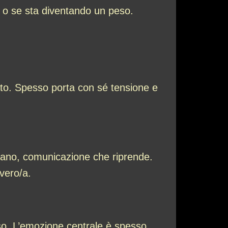
o o se sta diventando un peso.
cato. Spesso porta con sé tensione e
lano, comunicazione che riprende.
 vero/a.
oso. L’emozione centrale è spesso