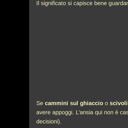
Il significato si capisce bene guarda
Se
cammini sul ghiaccio
o
scivoli
avere appoggi. L’ansia qui non è cas
decisioni).