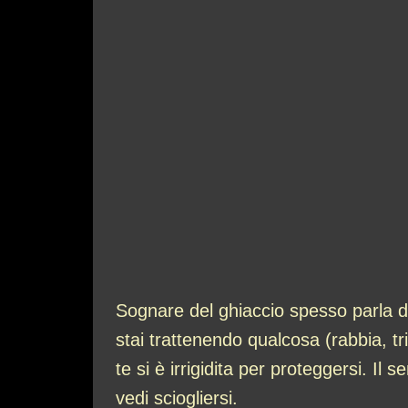
Sognare del ghiaccio spesso parla 
stai trattenendo qualcosa (rabbia, t
te si è irrigidita per proteggersi. Il 
vedi sciogliersi.