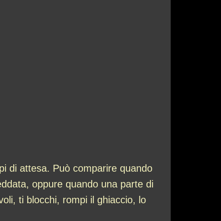
mpi di attesa. Può comparire quando
freddata, oppure quando una parte di
li, ti blocchi, rompi il ghiaccio, lo