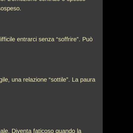
sospeso.
ficile entrarci senza “soffrire”. Può
ile, una relazione “sottile”. La paura
.
male. Diventa faticoso quando la