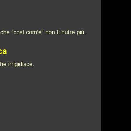
 che “così com’è” non ti nutre più.
ca
e irrigidisce.