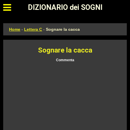
Apri il menu principale
DIZIONARIO dei SOGNI
Home
-
Lettera C
-
Sognare la cacca
Sognare la cacca
Commenta