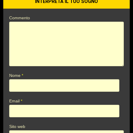
INTERPRETA IL TUO SOGNO
Commento
Nome
*
Email
*
Sito web