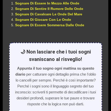
Sognare Di Essere In Mezzo Alle Onde
Sognare Di Sentire Il Rumore Delle Onde
Sognare Di Cavalcare Le Onde Del Mare
Sognare Di Giocare Con Le Onde
Sognare Di Essere Sommersa Dalle Onde
🌙 Non lasciare che i tuoi sogni
svaniscano al risveglio!
Appunta il tuo sogno ogni mattina su questo
diario
per catturare ogni dettaglio prima che l'oblio
lo cancelli per sempre. Perché è così importante?
Perché i sogni sono il linguaggio segreto del tuo
inconscio: scriverli ti permette di decodificare i tuoi
desideri profondi, superare le tue paure e trovare
risposte che la logica non può darti.