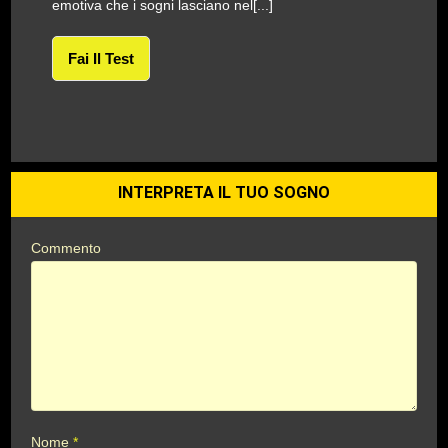
emotiva che i sogni lasciano nel[...]
Fai Il Test
INTERPRETA IL TUO SOGNO
Commento
Nome
*