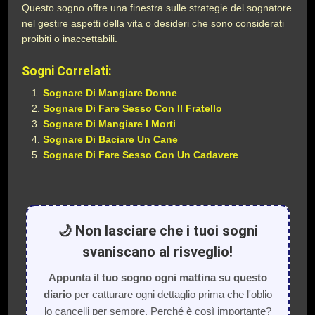
Questo sogno offre una finestra sulle strategie del sognatore
nel gestire aspetti della vita o desideri che sono considerati
proibiti o inaccettabili.
Sogni Correlati:
Sognare Di Mangiare Donne
Sognare Di Fare Sesso Con Il Fratello
Sognare Di Mangiare I Morti
Sognare Di Baciare Un Cane
Sognare Di Fare Sesso Con Un Cadavere
🌙 Non lasciare che i tuoi sogni
svaniscano al risveglio!
Appunta il tuo sogno ogni mattina su questo
diario
per catturare ogni dettaglio prima che l'oblio
lo cancelli per sempre. Perché è così importante?