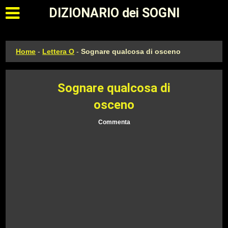
Apri il menu principale
DIZIONARIO dei SOGNI
Home
-
Lettera O
-
Sognare qualcosa di osceno
Sognare qualcosa di
osceno
Commenta