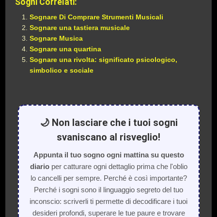
Sogni Correlati:
Sognare Di Comprare Strumenti Musicali
Sognare una tastiera musicale
Sognare Musica
Sognare una quartina
Sognare una rivolta: significato psicologico,
simbolico e sociale
🌙 Non lasciare che i tuoi sogni
svaniscano al risveglio!
Appunta il tuo sogno ogni mattina su questo
diario
per catturare ogni dettaglio prima che l'oblio
lo cancelli per sempre. Perché è così importante?
Perché i sogni sono il linguaggio segreto del tuo
inconscio: scriverli ti permette di decodificare i tuoi
desideri profondi, superare le tue paure e trovare