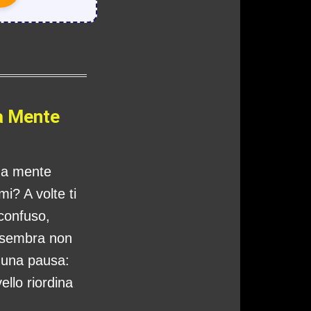
a Mente
tua mente
i? A volte ti
 confuso,
 sembra non
o una pausa:
ello riordina