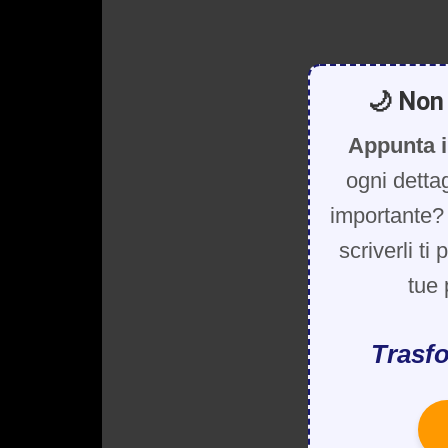
🌙 Non 
Appunta i
ogni detta
importante? 
scriverli ti
tue 
Trasfo