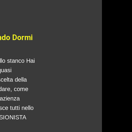
ando Dormi
ello stanco Hai
quasi
celta della
ndare, come
pazienza
ce tutti nello
CISIONISTA