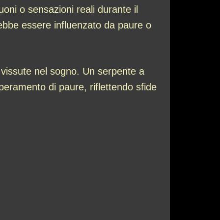
oni o sensazioni reali durante il
trebbe essere influenzato da paure o
i vissute nel sogno. Un serpente a
peramento di paure, riflettendo sfide