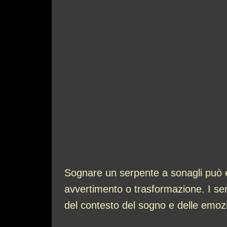
Sognare un serpente a sonagli può e
avvertimento o trasformazione. I ser
del contesto del sogno e delle emozi