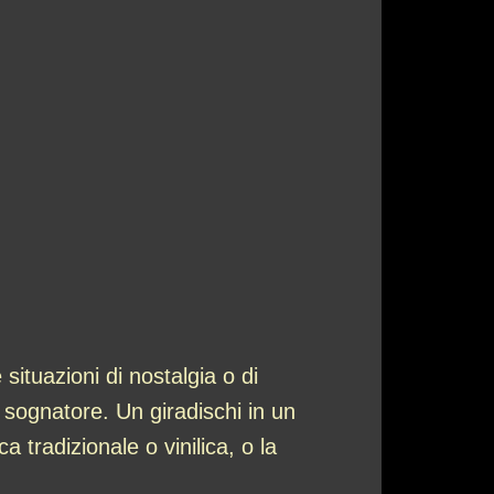
situazioni di nostalgia o di
 sognatore. Un giradischi in un
 tradizionale o vinilica, o la