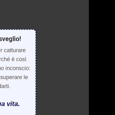
sveglio!
r catturare
rché è così
uo inconscio:
, superare le
arti.
a vita.