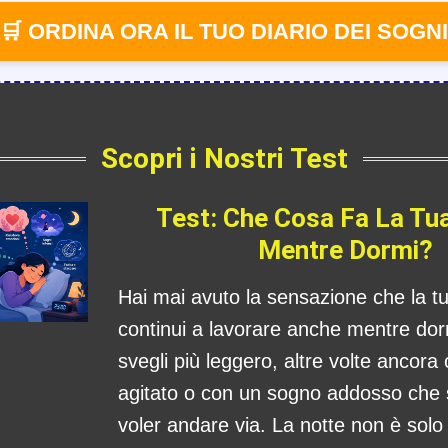
🛒 ORDINA ORA IL TUO DIARIO DEI SOGNI
Scopri i Nostri Test
Test: Che Cosa Fa La Tu
Mentre Dormi?
Hai mai avuto la sensazione che la 
continui a lavorare anche mentre dorm
svegli più leggero, altre volte ancora
agitato o con un sogno addosso che
voler andare via. La notte non è sol