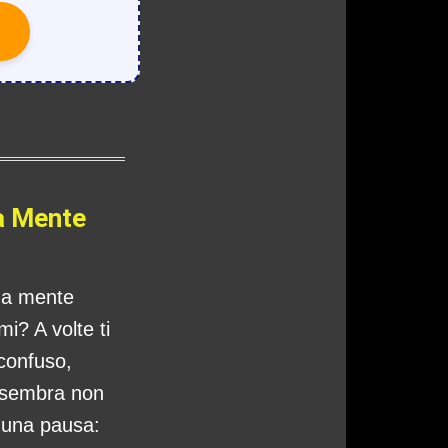
a Mente
tua mente
i? A volte ti
 confuso,
 sembra non
o una pausa: