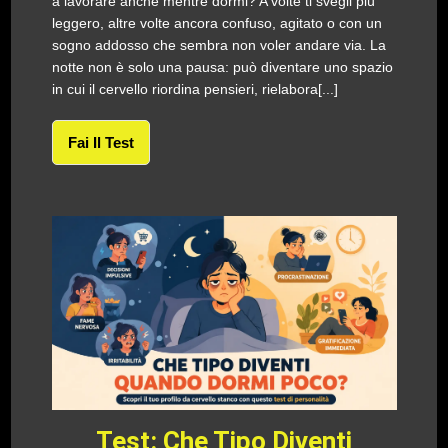
a lavorare anche mentre dormi? A volte ti svegli più
leggero, altre volte ancora confuso, agitato o con un
sogno addosso che sembra non voler andare via. La
notte non è solo una pausa: può diventare uno spazio
in cui il cervello riordina pensieri, rielabora[...]
Fai Il Test
Test: Che Tipo Diventi