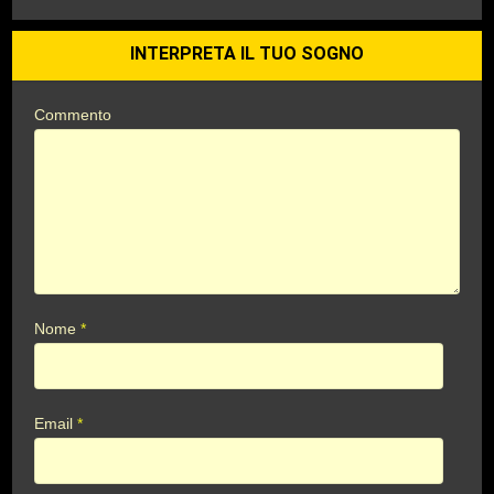
INTERPRETA IL TUO SOGNO
Commento
Nome
*
Email
*