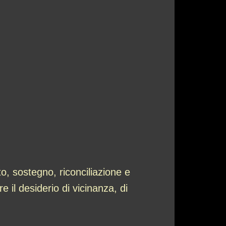
o, sostegno, riconciliazione e
il desiderio di vicinanza, di