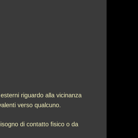
sterni riguardo alla vicinanza
valenti verso qualcuno.
isogno di contatto fisico o da