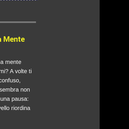
a Mente
tua mente
i? A volte ti
 confuso,
 sembra non
o una pausa:
ello riordina