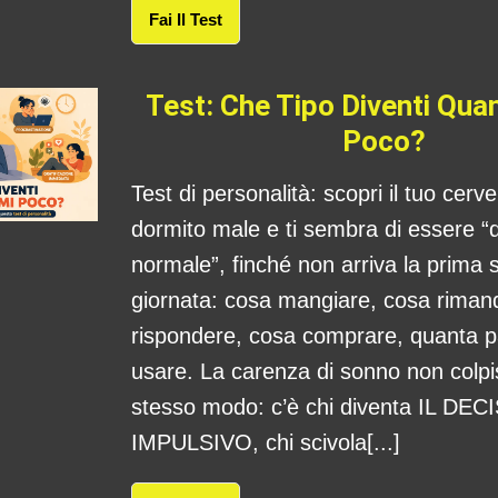
Fai Il Test
Test: Che Tipo Diventi Qu
Poco?
Test di personalità: scopri il tuo cerv
dormito male e ti sembra di essere “
normale”, finché non arriva la prima s
giornata: cosa mangiare, cosa rima
rispondere, cosa comprare, quanta 
usare. La carenza di sonno non colpis
stesso modo: c’è chi diventa IL DE
IMPULSIVO, chi scivola[...]