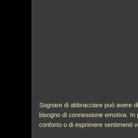
Sognare di abbracciare può avere div
bisogno di connessione emotiva. In p
conforto o di esprimere sentimenti 