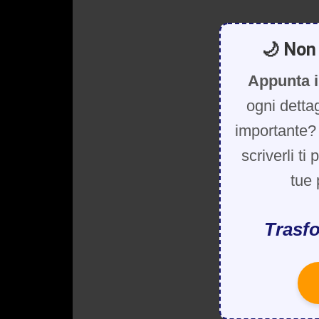
🌙 Non 
Appunta i
ogni detta
importante? 
scriverli ti
tue 
Trasfo