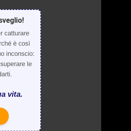
sveglio!
r catturare
rché è così
uo inconscio:
, superare le
arti.
a vita.