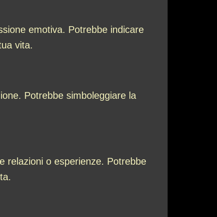
essione emotiva. Potrebbe indicare
ua vita.
zione. Potrebbe simboleggiare la
 relazioni o esperienze. Potrebbe
ta.