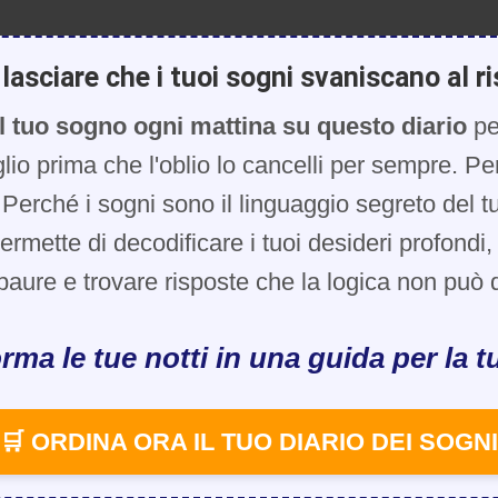
lasciare che i tuoi sogni svaniscano al ri
l tuo sogno ogni mattina su questo diario
pe
glio prima che l'oblio lo cancelli per sempre. Pe
Perché i sogni sono il linguaggio segreto del t
 permette di decodificare i tuoi desideri profondi
paure e trovare risposte che la logica non può d
rma le tue notti in una guida per la tu
🛒 ORDINA ORA IL TUO DIARIO DEI SOGNI