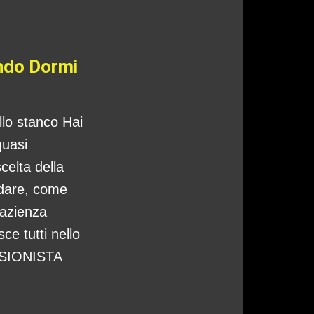
ando Dormi
ello stanco Hai
quasi
celta della
ndare, come
pazienza
ce tutti nello
CISIONISTA