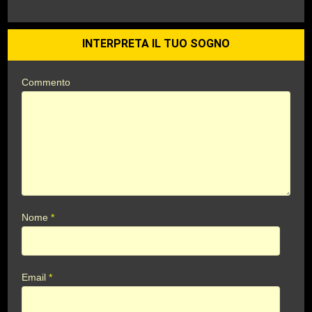
INTERPRETA IL TUO SOGNO
Commento
Nome
*
Email
*