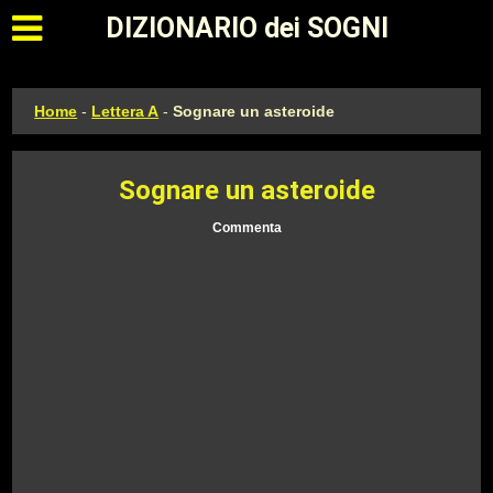
Apri il menu principale
DIZIONARIO dei SOGNI
Home
-
Lettera A
-
Sognare un asteroide
Sognare un asteroide
Commenta