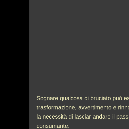
Sognare qualcosa di bruciato può ess
trasformazione, avvertimento e rinn
la necessità di lasciar andare il pa
consumante.