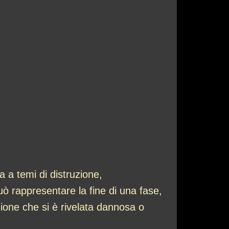
 a temi di distruzione,
ò rappresentare la fine di una fase,
ione che si è rivelata dannosa o