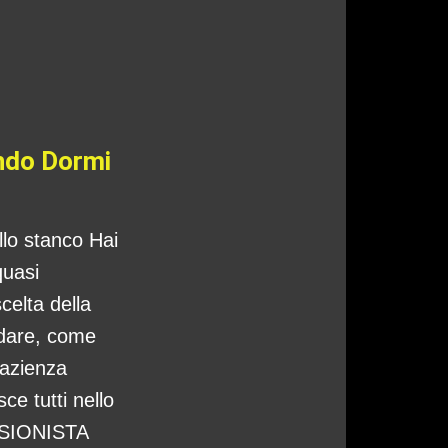
ando Dormi
ello stanco Hai
quasi
celta della
ndare, come
pazienza
ce tutti nello
CISIONISTA