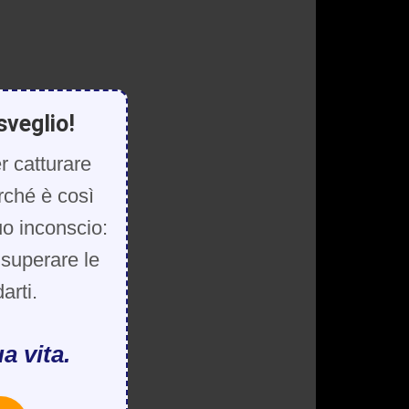
sveglio!
r catturare
rché è così
uo inconscio:
, superare le
arti.
a vita.