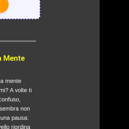
a Mente
tua mente
i? A volte ti
 confuso,
 sembra non
o una pausa:
ello riordina