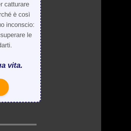
r catturare
rché è così
uo inconscio:
, superare le
arti.
a vita.