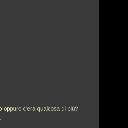
o oppure c’era qualcosa di più?
.