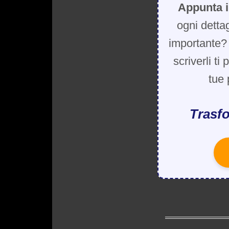
Appunta i
ogni detta
importante? 
scriverli ti
tue 
Trasfo