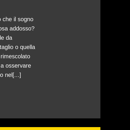
o che il sogno
cosa addosso?
le da
taglio o quella
 rimescolato
a a osservare
 nel[...]