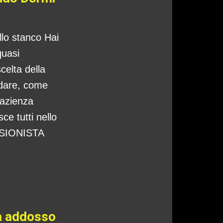
ello stanco Hai
quasi
celta della
ndare, come
pazienza
ce tutti nello
CISIONISTA
ta addosso