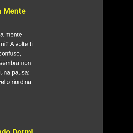
a Mente
tua mente
i? A volte ti
 confuso,
 sembra non
o una pausa:
ello riordina
ando Dormi