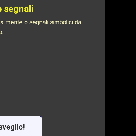
o segnali
lla mente o segnali simbolici da
o.
sveglio!