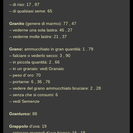
– di riso: 17 , 87
– di qualsiasi seme: 65
Granito
(genere di marmo): 77 , 47
– vederne una sola lastra: 46 , 27
– vederne molte lastre: 21 , 37
Grano:
ammucchiato in gran quantità: 1 , 79
– falciare o vederlo secco: 3 , 90
– in piccola quantità: 2 , 66
– in un granaio: vedi Granaio
– peso d’ oro: 70
– portarne: 6 , 36 , 76
– vedere del grano ammucchiato bruciare: 2 , 28
– senza che si consumi: 6
– vedi Semenze
Granturco:
88
Grappolo
d’uva: 19
– spiccare grappoli d’uva bianca: 16 , 18