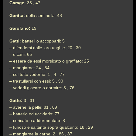
Garage:
35 , 47
Garitta:
della sentinella: 48
Garofano:
19
Gatti:
batterli o accopparli: 5
– difendersi dalle loro unghie: 20 , 30
– e cani: 65
– essere da essi morsicato o graffiato: 25
– mangiarne: 24 , 54
– sul tetto vederne: 1 , 4 , 77
– trastullarsi con essi: 5 , 90
– vederli giocare o dormire: 5 , 76
Gatto:
3 , 31
– averne la pelle: 81 , 89
– batterlo od ucciderlo: 77
– coricato o addormentato: 8
– furioso e saltante sopra qualcuno: 18 , 29
– mangiarne la carne: 2 , 86 , 87