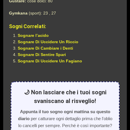
Gustare:
cose dolci: 80
Gymkana
(sport): 23 , 27
Sogni Correlati:
Sognare l’acido
Sognare Di Uccidere Un Riccio
Sognare Di Cambiare i Denti
Sognare Di Sentire Spari
Sognare Di Uccidere Un Fagiano
🌙 Non lasciare che i tuoi sogni
svaniscano al risveglio!
Appunta il tuo sogno ogni mattina su questo
diario
per catturare ogni dettaglio prima che l'oblio
lo cancelli per sempre. Perché è così importante?