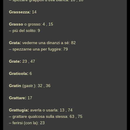
Grassezza:
14
Grasso
o grosso: 4 , 15
– più del solito: 9
Grata:
vederne una dinanzi a sé: 82
– spezzarne una per fuggire: 79
Grate:
23 , 47
Graticola:
6
Gratin
(gastr.): 32 , 36
Grattare:
17
Grattugia:
averla o usarla: 13 , 74
– grattare qualcosa sulla stessa: 63 , 75
– ferirsi (con la): 23