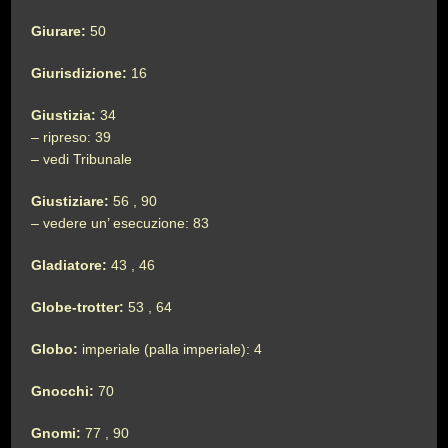
Giurare:
50
Giurisdizione:
16
Giustizia:
34
– ripreso: 39
– vedi Tribunale
Giustiziare:
56 , 90
– vedere un’ esecuzione: 83
Gladiatore:
43 , 46
Globe-trotter:
53 , 64
Globo:
imperiale (palla imperiale): 4
Gnocchi:
70
Gnomi:
77 , 90