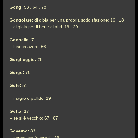
Gong:
53 , 64 , 78
Gongolare:
di gioia per una propria soddisfazione: 16 , 18
– di gioia per il bene di altri: 19 , 29
Gonnella:
7
– bianca avere: 66
Gorgheggio:
28
Gorgo:
70
Gote:
51
– magre e pallide: 29
Gotta:
17
– se si è vecchio: 67 , 87
Governo:
83
– domestico (avere il): 46