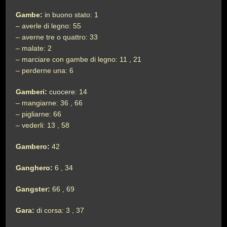
Gambe:
in buono stato: 1
– averle di legno: 55
– averne tre o quattro: 33
– malate: 2
– marciare con gambe di legno: 11 , 21
– perderne una: 6
Gamberi:
cuocere: 14
– mangiarne: 36 , 66
– pigliarne: 66
– vederli: 13 , 58
Gambero:
42
Ganghero:
6 , 34
Gangster:
66 , 69
Gara:
di corsa: 3 , 37