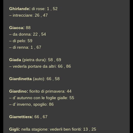
Ghirlande:
di rose: 1 , 52
– intrecciare: 26 , 47
Giacca:
88
– da donna: 22 , 54
– di pelo: 59
– di renna: 1 , 67
Giada
(pietra dura): 58 , 69
– vederla portare da altri: 66 , 86
Giardinetta
(auto): 66 , 58
Giardino:
fiorito di primavera: 44
– d’ autunno con le foglie gialle: 55
– d’ inverno, spoglio: 86
Giarrettiera:
66 , 67
Gigli:
nella stagione: vederli ben fioriti: 13 , 25