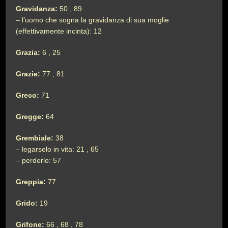
Gravidanza:
50 , 89
– l’uomo che sogna la gravidanza di sua moglie
(effettivamente incinta): 12
Grazia:
6 , 25
Grazie:
77 , 81
Greco:
71
Gregge:
64
Grembiale:
38
– legarselo in vita: 21 , 65
– perderlo: 57
Greppia:
77
Grido:
19
Grifone:
66 , 68 , 78