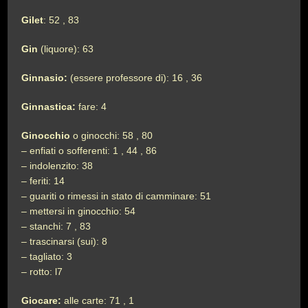
Gilet
: 52 , 83
Gin
(liquore): 63
Ginnasio:
(essere professore di): 16 , 36
Ginnastica:
fare: 4
Ginocchio
o ginocchi: 58 , 80
– enfiati o sofferenti: 1 , 44 , 86
– indolenzito: 38
– feriti: 14
– guariti o rimessi in stato di camminare: 51
– mettersi in ginocchio: 54
– stanchi: 7 , 83
– trascinarsi (sui): 8
– tagliato: 3
– rotto: l7
Giocare:
alle carte: 71 , 1