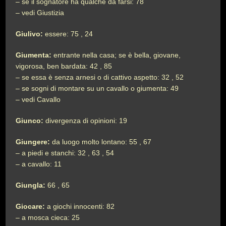
– se il sognatore ha qualche da farsi: 78
– vedi Giustizia
Giulivo:
essere: 75 , 24
Giumenta:
entrante nella casa; se è bella, giovane,
vigorosa, ben bardata: 42 , 85
– se essa è senza arnesi o di cattivo aspetto: 32 , 52
– se sogni di montare su un cavallo o giumenta: 49
– vedi Cavallo
Giunco:
divergenza di opinioni: 19
Giungere:
da luogo molto lontano: 55 , 67
– a piedi e stanchi: 32 , 63 , 54
– a cavallo: 11
Giungla:
66 , 65
Giocare:
a giochi innocenti: 82
– a mosca cieca: 25