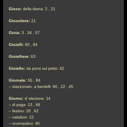
Gioco:
della dama: 2 , 21
Giocoliere:
21
Gioia:
3 , 34 , 57
Gioielli:
60 , 84
Gioielliere:
63
Gioiello:
da porsi sul petto: 42
Giornale:
55 , 84
– stazzonato, a bardelli: 66 , 22 , 45
Giorno:
d’ elezione: 14
– di paga: 13 , 66
– festivo: 20 , 62
– natalizio: 22
– onomastico: 40