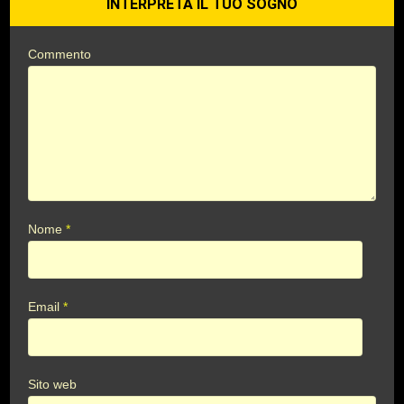
INTERPRETA IL TUO SOGNO
Commento
Nome
*
Email
*
Sito web