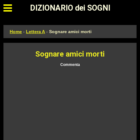
Apri il menu principale
DIZIONARIO dei SOGNI
Home
-
Lettera A
-
Sognare amici morti
Sognare amici morti
Commenta