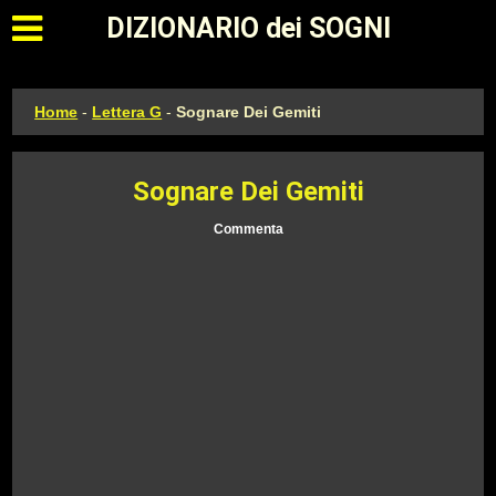
Apri il menu principale
DIZIONARIO dei SOGNI
Home
-
Lettera G
-
Sognare Dei Gemiti
Sognare Dei Gemiti
Commenta