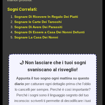
interiori profondi.
Sogni Correlati:
Sognare Di Ricevere In Regalo Dei Piatti
Sognare le Carte Dei Tarocchi
Sognare Di Avere Dei Parassiti
Sognare Di Essere a Casa Dei Nonni Defunti
Sognare La Casa Dei Nonni
🌙 Non lasciare che i tuoi sogni
svaniscano al risveglio!
Appunta il tuo sogno ogni mattina su questo
diario
per catturare ogni dettaglio prima che l'oblio
lo cancelli per sempre. Perché è così importante?
Perché i sogni sono il linguaggio segreto del tuo
inconscio: scriverli ti permette di decodificare i tuoi