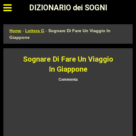
Apri il menu principale
DIZIONARIO dei SOGNI
Home
-
Lettera G
-
Sognare Di Fare Un Viaggio In
Giappone
Sognare Di Fare Un Viaggio
In Giappone
Commenta