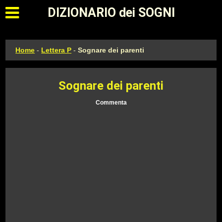
Apri il menu principale
DIZIONARIO dei SOGNI
Home
-
Lettera P
-
Sognare dei parenti
Sognare dei parenti
Commenta