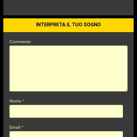
INTERPRETA IL TUO SOGNO
Commento
Nome
*
Email
*