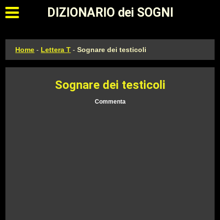
Apri il menu principale
DIZIONARIO dei SOGNI
Home
-
Lettera T
-
Sognare dei testicoli
Sognare dei testicoli
Commenta