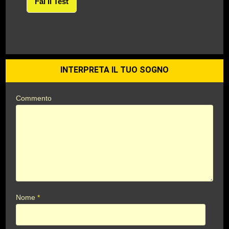
Fai Il Test
INTERPRETA IL TUO SOGNO
Commento
Nome
*