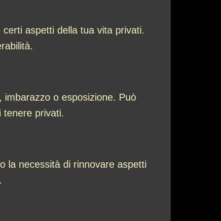
ti aspetti della tua vita privati.
abilità.
a, imbarazzo o esposizione. Può
 tenere privati.
 la necessità di rinnovare aspetti
.