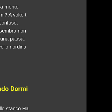
tua mente
i? A volte ti
 confuso,
 sembra non
o una pausa:
ello riordina
ando Dormi
ello stanco Hai