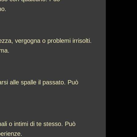
no.
za, vergogna o problemi irrisolti.
ima.
si alle spalle il passato. Può
li o intimi di te stesso. Può
perienze.