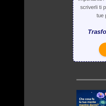
scriverli ti
tue 
Trasfo