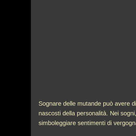
Sognare delle mutande può avere diver
nascosti della personalità. Nei sog
simboleggiare sentimenti di vergog