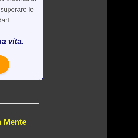
, superare le
arti.
a vita.
a Mente