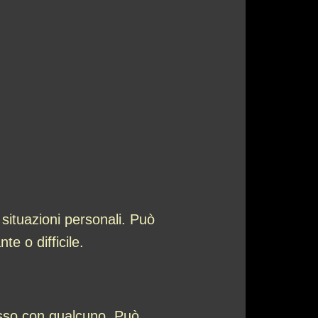
situazioni personali. Può
e o difficile.
esso con qualcuno. Può