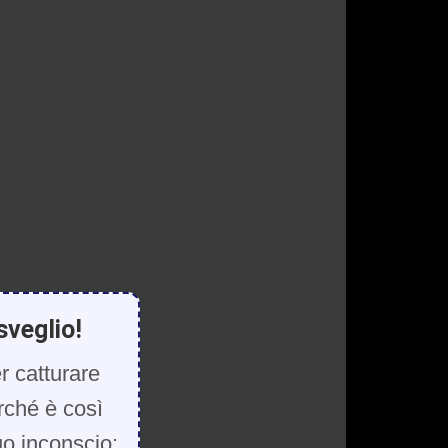
sveglio!
r catturare
rché è così
uo inconscio: