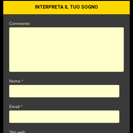
INTERPRETA IL TUO SOGNO
Commento
Nome
*
Email
*
Sito web