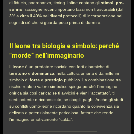
di fiducia, padronanza, timing. Infine contano gli
stimoli pre-
sonno
: rassegne recenti riportano tassi non trascurabili (dal
3% a circa il 40% nei diversi protocolli) di incorporazione nei
sogni di ciò che si guarda poco prima di dormire.
Il leone tra biologia e simbolo: perché
“morde” nell’immaginario
Il
leone
è un predatore sociale con forti dinamiche di
territorio
e
dominanza
; nella cultura umana è da millenni
simbolo di
forza
e
prestigio
pubblico. La combinazione tra
rischio reale e valore simbolico spiega perché l’immagine
onirica sia così carica: se ti avvicini e vieni “accettato”, ti
senti potente e riconosciuto; se sbagli, paghi. Anche gli studi
su conflitti uomo-leone ricordano quanto la convivenza sia
delicata e potenzialmente pericolosa, fattore che rende
l’immagine emotivamente “calda”.