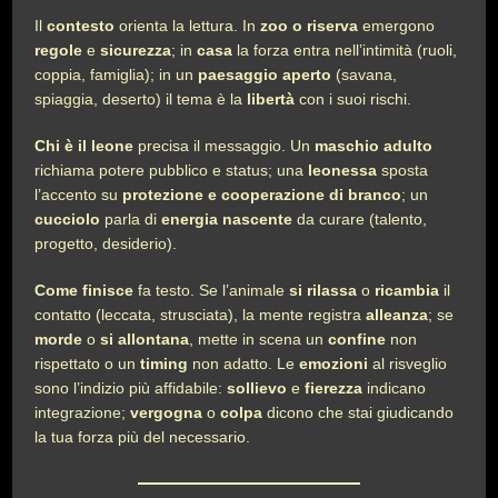
Il
contesto
orienta la lettura. In
zoo o riserva
emergono
regole
e
sicurezza
; in
casa
la forza entra nell’intimità (ruoli,
coppia, famiglia); in un
paesaggio aperto
(savana,
spiaggia, deserto) il tema è la
libertà
con i suoi rischi.
Chi è il leone
precisa il messaggio. Un
maschio adulto
richiama potere pubblico e status; una
leonessa
sposta
l’accento su
protezione e cooperazione di branco
; un
cucciolo
parla di
energia nascente
da curare (talento,
progetto, desiderio).
Come finisce
fa testo. Se l’animale
si rilassa
o
ricambia
il
contatto (leccata, strusciata), la mente registra
alleanza
; se
morde
o
si allontana
, mette in scena un
confine
non
rispettato o un
timing
non adatto. Le
emozioni
al risveglio
sono l’indizio più affidabile:
sollievo
e
fierezza
indicano
integrazione;
vergogna
o
colpa
dicono che stai giudicando
la tua forza più del necessario.