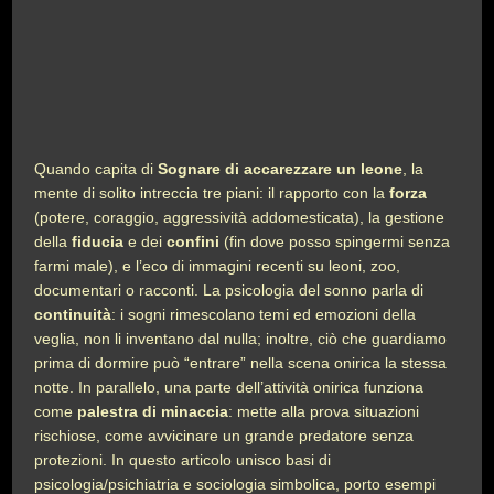
Quando capita di
Sognare di accarezzare un leone
, la
mente di solito intreccia tre piani: il rapporto con la
forza
(potere, coraggio, aggressività addomesticata), la gestione
della
fiducia
e dei
confini
(fin dove posso spingermi senza
farmi male), e l’eco di immagini recenti su leoni, zoo,
documentari o racconti. La psicologia del sonno parla di
continuità
: i sogni rimescolano temi ed emozioni della
veglia, non li inventano dal nulla; inoltre, ciò che guardiamo
prima di dormire può “entrare” nella scena onirica la stessa
notte. In parallelo, una parte dell’attività onirica funziona
come
palestra di minaccia
: mette alla prova situazioni
rischiose, come avvicinare un grande predatore senza
protezioni. In questo articolo unisco basi di
psicologia/psichiatria e sociologia simbolica, porto esempi