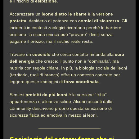
e il rischio di
esibizione
.
Accarezzare un
leone dietro le sbarre
è la versione
protetta
: desiderio di potenza con
cornici di sicurezza
. Gli
incidenti in contesti zoologici ricordano perché le barriere
esistono: la scena onirica può “provare” i limiti senza
pagarne il prezzo, ma il rischio reale resta.
Trovare un
cucciolo
che cerca contatto rimanda alla
cura
dell’energia
che cresce; il punto non è “dominarla”, ma
nutrirla con regole chiare. In più, la biologia sociale dei leoni
(territorio, ruoli di branco) offre un contesto concreto per
leggere queste immagini di
forza coordinata
.
Sentirsi
protetti da più leoni
è la versione “tribù”:
appartenenza e alleanze solide. Alcuni racconti dalle
community descrivono proprio questa sensazione di
sicurezza fisica ed emotiva in mezzo ai leoni.