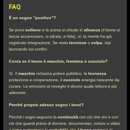
FAQ
È un sogno “positivo”?
Se provi
sollievo
e la scena si chiude in
alleanza
(il leone si
lascia accarezzare, si sdraia, si fida), sì: la mente ha già
registrato integrazione. Se resta
tensione
o
colpa
, stai
lavorando sui confini.
Conta se il leone è maschio, femmina o cucciolo?
Sì. Il
maschio
richiama potere pubblico, la
leonessa
protezione e cooperazione, il
cucciolo
energia nascente da
curare. Le emozioni al risveglio ti dicono quale lettura è più
aderente.
Perché proprio adesso sogno i leoni?
Perché i sogni seguono la
continuità
con ciò che vivi e con
ciò che guardi prima di dormire: documentari, notizie o video
a tema aumentano la probabilità che il
leone
compaia in