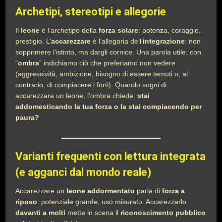
Archetipi, stereotipi e allegorie
Il
leone
è l’archetipo della
forza solare
: potenza, coraggio,
prestigio. L’
accarezzare
è l’allegoria dell’
integrazione
: non
sopprimere l’istinto, ma dargli cornice. Una parola utile: con
“
ombra
” indichiamo ciò che preferiamo non vedere
(aggressività, ambizione, bisogno di essere temuti o, al
contrario, di compiacere i forti). Quando sogni di
accarezzare un leone, l’ombra chiede:
stai
addomesticando la tua forza o la stai compiacendo per
paura?
Varianti frequenti con lettura integrata
(e agganci dal mondo reale)
Accarezzare un
leone addormentato
parla di
forza a
riposo
: potenziale grande, uso misurato. Accarezzarlo
davanti a molti
mette in scena il
riconoscimento pubblico