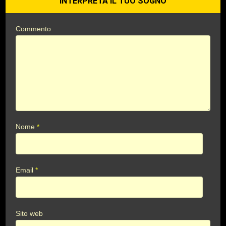
INTERPRETA IL TUO SOGNO
Commento
Nome
*
Email
*
Sito web