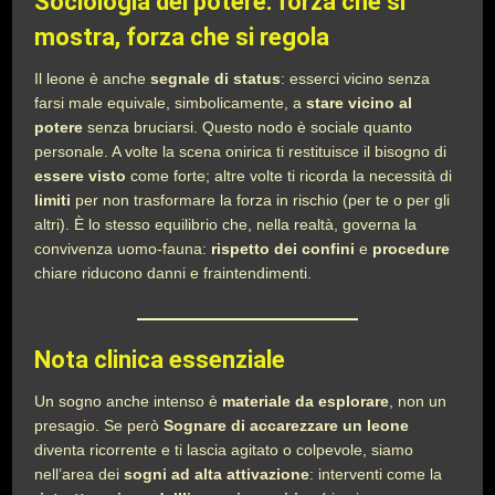
Sociologia del potere: forza che si
mostra, forza che si regola
Il leone è anche
segnale di status
: esserci vicino senza
farsi male equivale, simbolicamente, a
stare vicino al
potere
senza bruciarsi. Questo nodo è sociale quanto
personale. A volte la scena onirica ti restituisce il bisogno di
essere visto
come forte; altre volte ti ricorda la necessità di
limiti
per non trasformare la forza in rischio (per te o per gli
altri). È lo stesso equilibrio che, nella realtà, governa la
convivenza uomo-fauna:
rispetto dei confini
e
procedure
chiare riducono danni e fraintendimenti.
Nota clinica essenziale
Un sogno anche intenso è
materiale da esplorare
, non un
presagio. Se però
Sognare di accarezzare un leone
diventa ricorrente e ti lascia agitato o colpevole, siamo
nell’area dei
sogni ad alta attivazione
: interventi come la