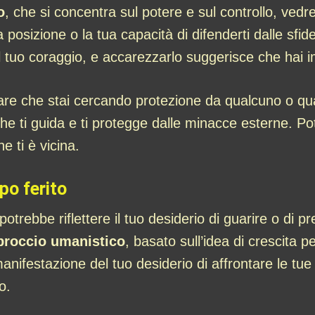
o
, che si concentra sul potere e sul controllo, v
 posizione o la tua capacità di difenderti dalle sfide
il tuo coraggio, e accarezzarlo suggerisce che hai im
e che stai cercando protezione da qualcuno o qualc
he ti guida e ti protegge dalle minacce esterne. Pot
e ti è vicina.
po ferito
trebbe riflettere il tuo desiderio di guarire o di pr
proccio umanistico
, basato sull’idea di crescita
estazione del tuo desiderio di affrontare le tue vul
o.