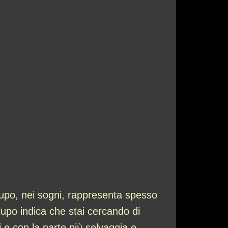
upo, nei sogni, rappresenta spesso
 lupo indica che stai cercando di
i e con la parte più selvaggia e