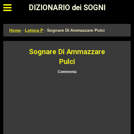
Apri il menu principale
DIZIONARIO dei SOGNI
Home
-
Lettera P
-
Sognare Di Ammazzare Pulci
Sognare Di Ammazzare
Pulci
Commenta