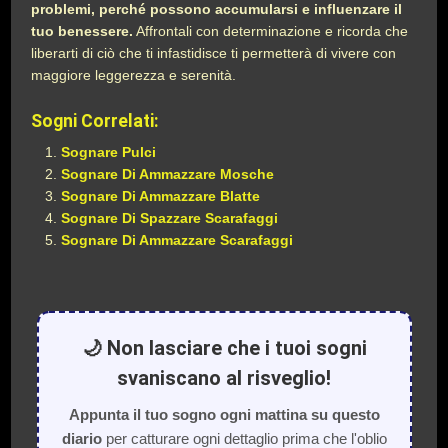
problemi, perché possono accumularsi e influenzare il
tuo benessere.
Affrontali con determinazione e ricorda che
liberarti di ciò che ti infastidisce ti permetterà di vivere con
maggiore leggerezza e serenità.
Sogni Correlati:
Sognare Pulci
Sognare Di Ammazzare Mosche
Sognare Di Ammazzare Blatte
Sognare Di Spazzare Scarafaggi
Sognare Di Ammazzare Scarafaggi
🌙 Non lasciare che i tuoi sogni
svaniscano al risveglio!
Appunta il tuo sogno ogni mattina su questo
diario
per catturare ogni dettaglio prima che l'oblio