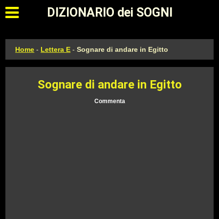
Apri il menu principale
DIZIONARIO dei SOGNI
Home
-
Lettera E
-
Sognare di andare in Egitto
Sognare di andare in Egitto
Commenta