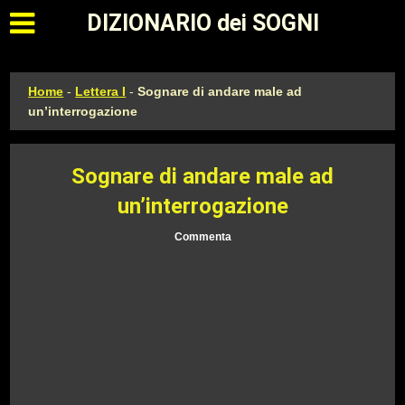
Apri il menu principale
DIZIONARIO dei SOGNI
Home
-
Lettera I
-
Sognare di andare male ad
un’interrogazione
Sognare di andare male ad
un’interrogazione
Commenta