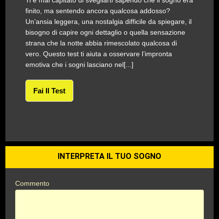
Ti è mai capitato di svegliarti sapendo che il sogno era
finito, ma sentendo ancora qualcosa addosso?
Un’ansia leggera, una nostalgia difficile da spiegare, il
bisogno di capire ogni dettaglio o quella sensazione
strana che la notte abbia rimescolato qualcosa di
vero. Questo test ti aiuta a osservare l’impronta
emotiva che i sogni lasciano nel[...]
Fai Il Test
INTERPRETA IL TUO SOGNO
Commento