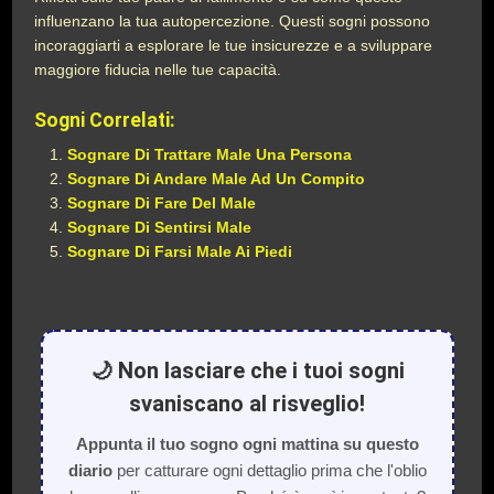
influenzano la tua autopercezione. Questi sogni possono
incoraggiarti a esplorare le tue insicurezze e a sviluppare
maggiore fiducia nelle tue capacità.
Sogni Correlati:
Sognare Di Trattare Male Una Persona
Sognare Di Andare Male Ad Un Compito
Sognare Di Fare Del Male
Sognare Di Sentirsi Male
Sognare Di Farsi Male Ai Piedi
🌙 Non lasciare che i tuoi sogni
svaniscano al risveglio!
Appunta il tuo sogno ogni mattina su questo
diario
per catturare ogni dettaglio prima che l'oblio