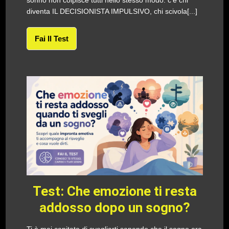
sonno non colpisce tutti nello stesso modo: c’è chi
diventa IL DECISIONISTA IMPULSIVO, chi scivola[...]
Fai Il Test
Test: Che emozione ti resta
addosso dopo un sogno?