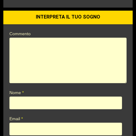
INTERPRETA IL TUO SOGNO
Commento
Nome
*
Email
*