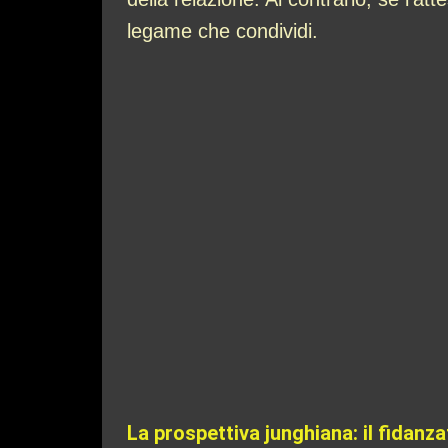
legame che condividi.
La prospettiva junghiana: il fidan