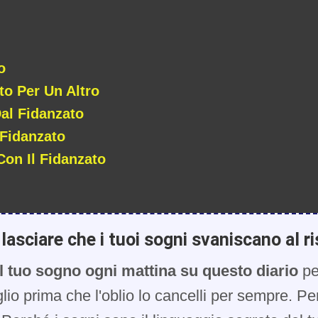
o
to Per Un Altro
al Fidanzato
 Fidanzato
Con Il Fidanzato
lasciare che i tuoi sogni svaniscano al ri
l tuo sogno ogni mattina su questo diario
pe
glio prima che l'oblio lo cancelli per sempre. Pe