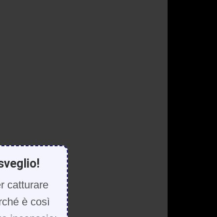
sveglio!
r catturare
rché è così