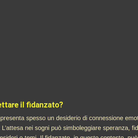
ttare il fidanzato?
appresenta spesso un desiderio di connessione emot
e. L’attesa nei sogni può simboleggiare speranza, fid
esideri o temi. Il fidanzato, in questo contesto, pu