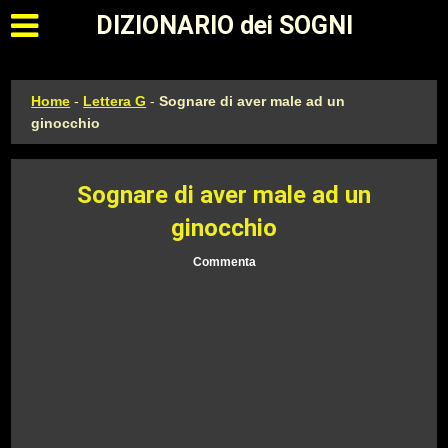
Apri il menu principale
DIZIONARIO dei SOGNI
Home
-
Lettera G
-
Sognare di aver male ad un
ginocchio
Sognare di aver male ad un
ginocchio
Commenta