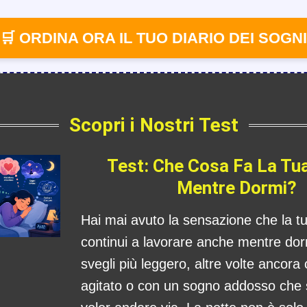
🛒 ORDINA ORA IL TUO DIARIO DEI SOGNI
Scopri i Nostri Test
Test: Che Cosa Fa La Tu
Mentre Dormi?
Hai mai avuto la sensazione che la 
continui a lavorare anche mentre dorm
svegli più leggero, altre volte ancora
agitato o con un sogno addosso che