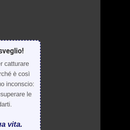
sveglio!
r catturare
rché è così
uo inconscio:
, superare le
arti.
a vita.