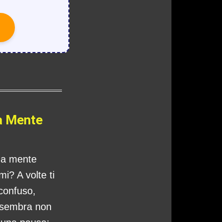
a Mente
tua mente
i? A volte ti
 confuso,
 sembra non