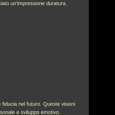
iato un’impressione duratura.
fiducia nel futuro. Queste visioni
sonale e sviluppo emotivo.