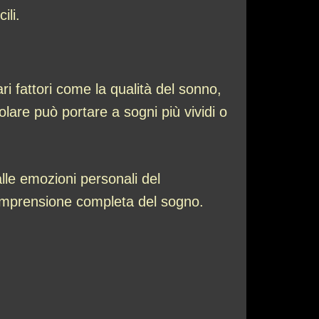
ili.
ri fattori come la qualità del sonno,
lare può portare a sogni più vividi o
lle emozioni personali del
 comprensione completa del sogno.