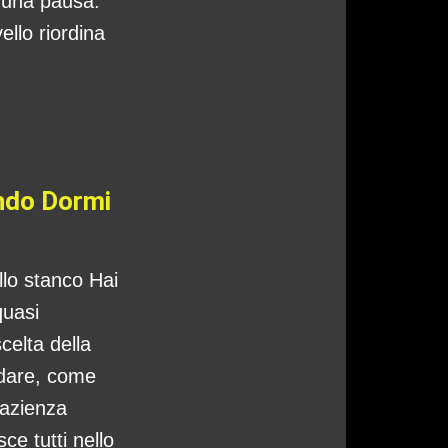
o una pausa:
ello riordina
ando Dormi
ello stanco Hai
quasi
celta della
ndare, come
pazienza
ce tutti nello