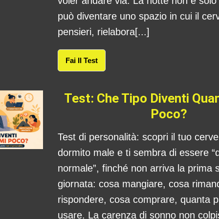
voler andare via. La notte non è sol
può diventare uno spazio in cui il cerv
pensieri, rielabora[...]
Fai Il Test
Test: Che Tipo Diventi Qu
Poco?
Test di personalità: scopri il tuo cerv
dormito male e ti sembra di essere “
normale”, finché non arriva la prima s
giornata: cosa mangiare, cosa rima
rispondere, cosa comprare, quanta 
usare. La carenza di sonno non colpis