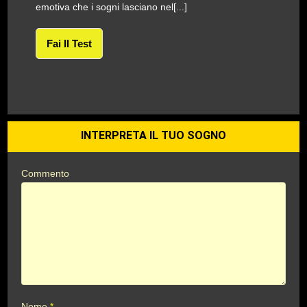
emotiva che i sogni lasciano nel[...]
Fai Il Test
INTERPRETA IL TUO SOGNO
Commento
Nome
*