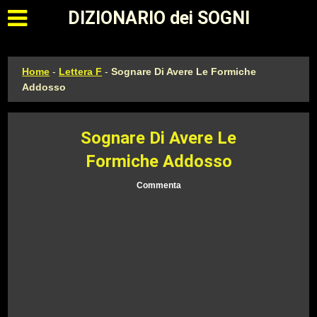
Apri il menu principale
DIZIONARIO dei SOGNI
Home
-
Lettera F
-
Sognare Di Avere Le Formiche
Addosso
Sognare Di Avere Le
Formiche Addosso
Commenta