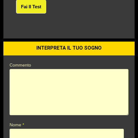
Fai Il Test
INTERPRETA IL TUO SOGNO
Commento
Nome
*